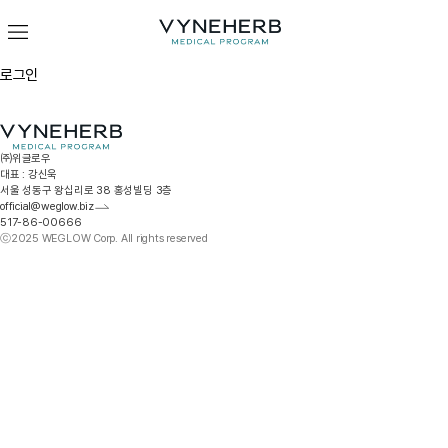
로그인
스킨이펙터 듀얼젠
㈜위글로우
대표 : 강신욱
라인이펙터
서울 성동구 왕십리로 38 홍성빌딩 3층
official@weglow.biz
다이어트 프로그램
517-86-00666
ⓒ2025 WEGLOW Corp. All rights reserved
프로그램 후기
지점 안내
입점 문의